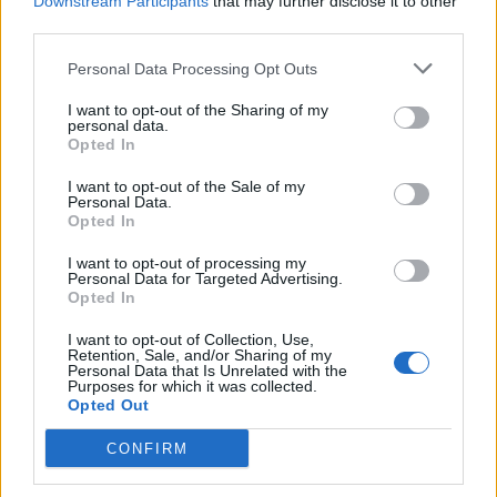
Downstream Participants
that may further disclose it to other
REVENIR À LA LISTE DES NIVEAUX
third parties.
Personal Data Processing Opt Outs
Solutions Codycross pour d'autres langues:
I want to opt-out of the Sharing of my
personal data.
Opted In
Codycross lösungen
Codycross soluzioni
Codycross answers
Codycross respostas
I want to opt-out of the Sale of my
Personal Data.
Opted In
I want to opt-out of processing my
Codycross respuestas
Personal Data for Targeted Advertising.
Opted In
I want to opt-out of Collection, Use,
Retention, Sale, and/or Sharing of my
Personal Data that Is Unrelated with the
Purposes for which it was collected.
Opted Out
Chercher
CONFIRM
MONDES