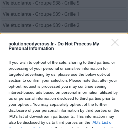
Vie étudiante - Groupe 938 - Grille 5
Vie étudiante - Groupe 939 - Grille 1
Vie étudiante - Groupe 939 - Grille 2
Vie étudiante - Groupe 939 - Grille 3
solutioncodycross.fr -
Do Not Process My
Vie étudiante - Groupe 939 - Grille 4
Personal Information
Vie étudiante - Groupe 939 - Grille 5
If you wish to opt-out of the sale, sharing to third parties, or
processing of your personal or sensitive information for
Vie étudiante - Groupe 940 - Grille 1
targeted advertising by us, please use the below opt-out
Vie étudiante - Groupe 940 - Grille 2
section to confirm your selection. Please note that after your
opt-out request is processed you may continue seeing
Vie étudiante - Groupe 940 - Grille 3
interest-based ads based on personal information utilized by
us or personal information disclosed to third parties prior to
Vie étudiante - Groupe 940 - Grille 4
your opt-out. You may separately opt-out of the further
disclosure of your personal information by third parties on the
Vie étudiante - Groupe 940 - Grille 5
IAB’s list of downstream participants. This information may
also be disclosed by us to third parties on the
IAB’s List of