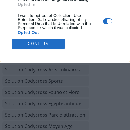
Solution Codycross Planète Terre
Opted In
Solution Codycross Sous l'océan
I want to opt-out of Collection, Use,
Retention, Sale, and/or Sharing of my
Personal Data that Is Unrelated with the
Solution Codycross Inventions
Purposes for which it was collected.
Opted Out
Solution Codycross Saisons
CONFIRM
Solution Codycross Cirque
Solution Codycross Transports
Solution Codycross Arts culinaires
Solution Codycross Sports
Solution Codycross Faune et Flore
Solution Codycross Egypte antique
Solution Codycross Parc d'attraction
Solution Codycross Moyen Âge