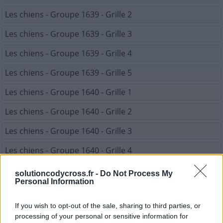
Les chiens - Groupe 1639 - Grille 2
Les chiens - Groupe 1639 - Grille 3
Les chiens - Groupe 1639 - Grille 4
Les chiens - Groupe 1639 - Grille 5
Les chiens - Groupe 1640 - Grille 1
Les chiens - Groupe 1640 - Grille 2
Les chiens - Groupe 1640 - Grille 3
Les chiens - Groupe 1640 - Grille 4
Les chiens - Groupe 1640 - Grille 5
solutioncodycross.fr -
Do Not Process My
Personal Information
REVENIR À LA LISTE DES NIVEAUX
If you wish to opt-out of the sale, sharing to third parties, or
processing of your personal or sensitive information for