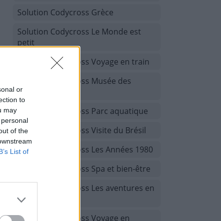
Solution Codycross Grèce
Solution Codycross Le Monde est
petit
Solution Codycross Voyage en train
Solution Codycross Musée des
sonal or
beaux-arts
ection to
Solution Codycross Parc aquatique
ou may
 personal
Solution Codycross Visite du Brésil
out of the
 downstream
Solution Codycross Les Années 1980
B’s List of
Solution Codycross Spa et bien-être
Solution Codycross Les aventures en
camping
Solution Codycross Voyage en