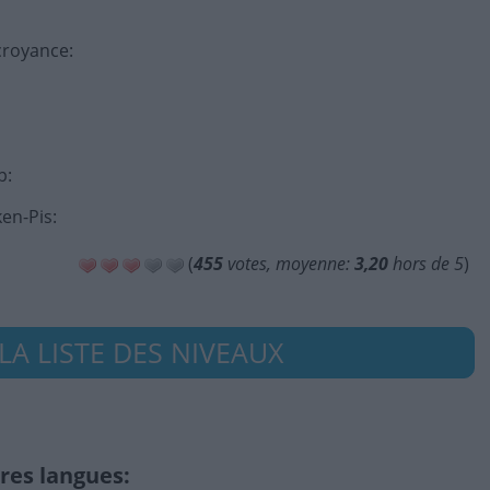
 croyance
:
p
:
ken-Pis
:
(
455
votes, moyenne:
3,20
hors de 5
)
LA LISTE DES NIVEAUX
res langues: