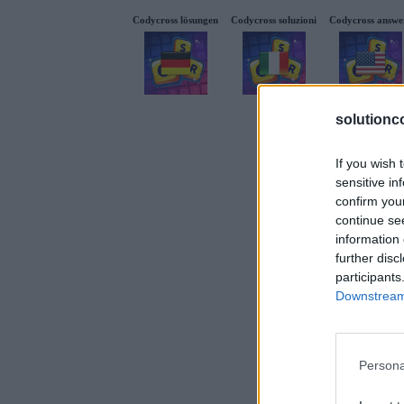
Codycross lösungen
Codycross soluzioni
Codycross answe
solutionc
If you wish 
sensitive in
confirm you
continue se
information 
further disc
participants
Downstream 
Persona