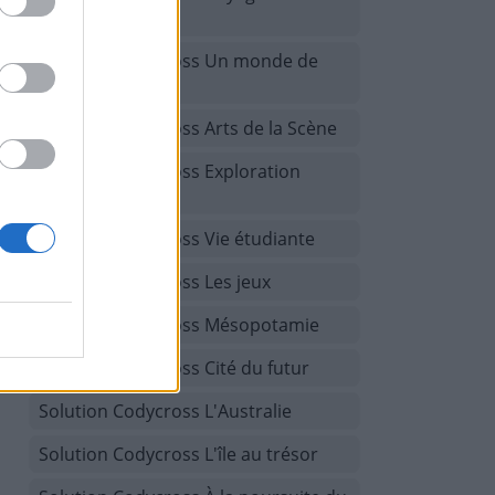
Espagne
Solution Codycross Un monde de
fantaisie
Solution Codycross Arts de la Scène
Solution Codycross Exploration
spatiale
Solution Codycross Vie étudiante
Solution Codycross Les jeux
Solution Codycross Mésopotamie
Solution Codycross Cité du futur
Solution Codycross L'Australie
Solution Codycross L'île au trésor