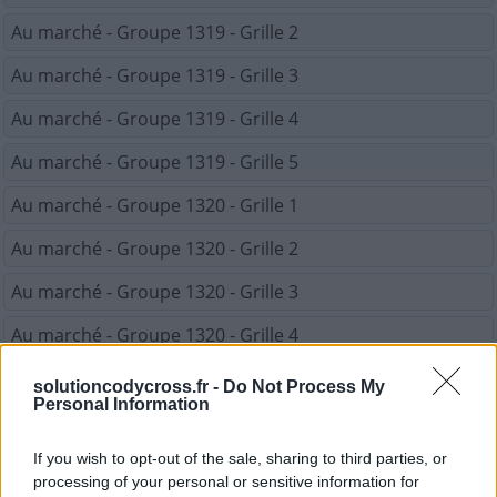
Au marché - Groupe 1319 - Grille 2
Au marché - Groupe 1319 - Grille 3
Au marché - Groupe 1319 - Grille 4
Au marché - Groupe 1319 - Grille 5
Au marché - Groupe 1320 - Grille 1
Au marché - Groupe 1320 - Grille 2
Au marché - Groupe 1320 - Grille 3
Au marché - Groupe 1320 - Grille 4
Au marché - Groupe 1320 - Grille 5
solutioncodycross.fr -
Do Not Process My
Personal Information
REVENIR À LA LISTE DES NIVEAUX
If you wish to opt-out of the sale, sharing to third parties, or
processing of your personal or sensitive information for