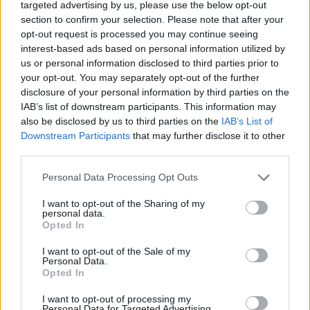
targeted advertising by us, please use the below opt-out
section to confirm your selection. Please note that after your
Solutions Codycross pour d'autres langues:
opt-out request is processed you may continue seeing
interest-based ads based on personal information utilized by
Codycross lösungen
Codycross soluzioni
Codycross answers
Codycross respostas
us or personal information disclosed to third parties prior to
your opt-out. You may separately opt-out of the further
disclosure of your personal information by third parties on the
IAB’s list of downstream participants. This information may
also be disclosed by us to third parties on the
IAB’s List of
Codycross respuestas
Downstream Participants
that may further disclose it to other
third parties.
Personal Data Processing Opt Outs
I want to opt-out of the Sharing of my
personal data.
Chercher
Opted In
I want to opt-out of the Sale of my
MONDES
Personal Data.
Opted In
I want to opt-out of processing my
Personal Data for Targeted Advertising.