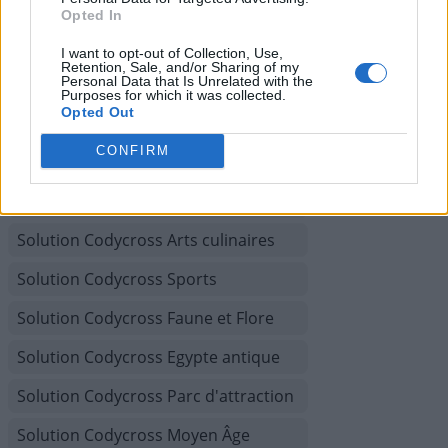
Solution Codycross Planète Terre
Opted In
Solution Codycross Sous l'océan
I want to opt-out of Collection, Use,
Retention, Sale, and/or Sharing of my
Personal Data that Is Unrelated with the
Solution Codycross Inventions
Purposes for which it was collected.
Opted Out
Solution Codycross Saisons
CONFIRM
Solution Codycross Cirque
Solution Codycross Transports
Solution Codycross Arts culinaires
Solution Codycross Sports
Solution Codycross Faune et Flore
Solution Codycross Egypte antique
Solution Codycross Parc d'attraction
Solution Codycross Moyen Âge