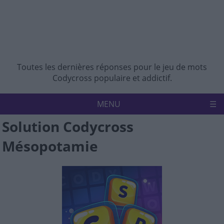
Toutes les dernières réponses pour le jeu de mots
Codycross populaire et addictif.
MENU
Solution Codycross
Accueil
Politique de confidentialité
Mésopotamie
Avertissement
Nous contacter