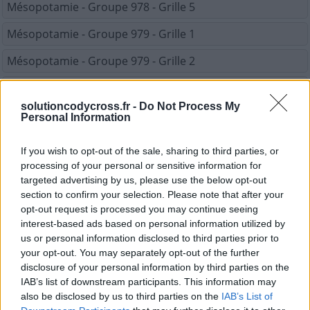
Mésopotamie - Groupe 978 - Grille 5
Mésopotamie - Groupe 979 - Grille 1
Mésopotamie - Groupe 979 - Grille 2
Mésopotamie - Groupe 979 - Grille 3
solutioncodycross.fr -
Do Not Process My
Mésopotamie - Groupe 979 - Grille 4
Personal Information
Mésopotamie - Groupe 979 - Grille 5
If you wish to opt-out of the sale, sharing to third parties, or
processing of your personal or sensitive information for
Mésopotamie - Groupe 980 - Grille 1
targeted advertising by us, please use the below opt-out
Mésopotamie - Groupe 980 - Grille 2
section to confirm your selection. Please note that after your
opt-out request is processed you may continue seeing
Mésopotamie - Groupe 980 - Grille 3
interest-based ads based on personal information utilized by
us or personal information disclosed to third parties prior to
Mésopotamie - Groupe 980 - Grille 4
your opt-out. You may separately opt-out of the further
disclosure of your personal information by third parties on the
Mésopotamie - Groupe 980 - Grille 5
IAB’s list of downstream participants. This information may
also be disclosed by us to third parties on the
IAB’s List of