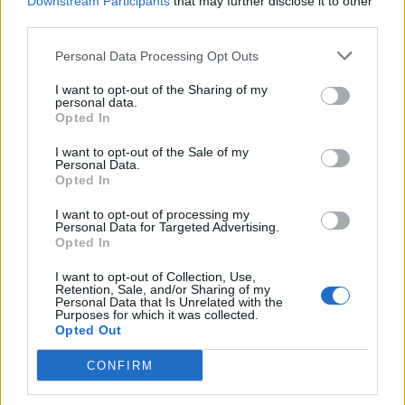
Downstream Participants
that may further disclose it to other
REVENIR À LA LISTE DES NIVEAUX
third parties.
Personal Data Processing Opt Outs
Solutions Codycross pour d'autres langues:
I want to opt-out of the Sharing of my
personal data.
Opted In
Codycross lösungen
Codycross soluzioni
Codycross answers
Codycross respostas
I want to opt-out of the Sale of my
Personal Data.
Opted In
I want to opt-out of processing my
Codycross respuestas
Personal Data for Targeted Advertising.
Opted In
I want to opt-out of Collection, Use,
Retention, Sale, and/or Sharing of my
Personal Data that Is Unrelated with the
Purposes for which it was collected.
Opted Out
Chercher
CONFIRM
MONDES