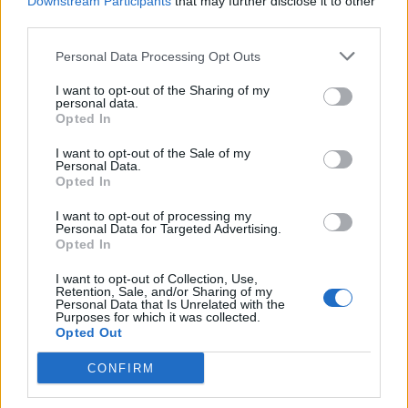
Downstream Participants
that may further disclose it to other
REVENIR À LA LISTE DES NIVEAUX
third parties.
Personal Data Processing Opt Outs
Solutions Codycross pour d'autres langues:
I want to opt-out of the Sharing of my
personal data.
Opted In
Codycross lösungen
Codycross soluzioni
Codycross answers
Codycross respostas
I want to opt-out of the Sale of my
Personal Data.
Opted In
I want to opt-out of processing my
Codycross respuestas
Personal Data for Targeted Advertising.
Opted In
I want to opt-out of Collection, Use,
Retention, Sale, and/or Sharing of my
Personal Data that Is Unrelated with the
Purposes for which it was collected.
Opted Out
Chercher
CONFIRM
MONDES