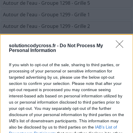
Autour de l'eau - Groupe 1298 - Grille 5
Autour de l'eau - Groupe 1299 - Grille 1
Autour de l'eau - Groupe 1299 - Grille 2
Autour de l'eau - Groupe 1299 - Grille 3
solutioncodycross.fr -
Do Not Process My
Autour de l'eau - Groupe 1299 - Grille 4
Personal Information
Autour de l'eau - Groupe 1299 - Grille 5
If you wish to opt-out of the sale, sharing to third parties, or
processing of your personal or sensitive information for
Autour de l'eau - Groupe 1300 - Grille 1
targeted advertising by us, please use the below opt-out
Autour de l'eau - Groupe 1300 - Grille 2
section to confirm your selection. Please note that after your
opt-out request is processed you may continue seeing
Autour de l'eau - Groupe 1300 - Grille 3
interest-based ads based on personal information utilized by
us or personal information disclosed to third parties prior to
Autour de l'eau - Groupe 1300 - Grille 4
your opt-out. You may separately opt-out of the further
disclosure of your personal information by third parties on the
Autour de l'eau - Groupe 1300 - Grille 5
IAB’s list of downstream participants. This information may
also be disclosed by us to third parties on the
IAB’s List of