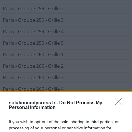
Paris - Groupe 259 - Grille 2
Paris - Groupe 259 - Grille 3
Paris - Groupe 259 - Grille 4
Paris - Groupe 259 - Grille 5
Paris - Groupe 260 - Grille 1
Paris - Groupe 260 - Grille 2
Paris - Groupe 260 - Grille 3
Paris - Groupe 260 - Grille 4
Paris - Groupe 260 - Grille 5
solutioncodycross.fr -
Do Not Process My
Personal Information
REVENIR À LA LISTE DES NIVEAUX
If you wish to opt-out of the sale, sharing to third parties, or
processing of your personal or sensitive information for