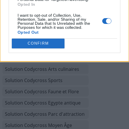
Solution Codycross Planète Terre
Opted In
Solution Codycross Sous l'océan
I want to opt-out of Collection, Use,
Retention, Sale, and/or Sharing of my
Personal Data that Is Unrelated with the
Solution Codycross Inventions
Purposes for which it was collected.
Opted Out
Solution Codycross Saisons
CONFIRM
Solution Codycross Cirque
Solution Codycross Transports
Solution Codycross Arts culinaires
Solution Codycross Sports
Solution Codycross Faune et Flore
Solution Codycross Egypte antique
Solution Codycross Parc d'attraction
Solution Codycross Moyen Âge