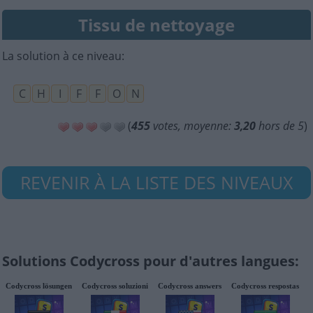
Tissu de nettoyage
La solution à ce niveau:
C
H
I
F
F
O
N
(
455
votes, moyenne:
3,20
hors de 5
)
REVENIR À LA LISTE DES NIVEAUX
Solutions Codycross pour d'autres langues:
Codycross lösungen
Codycross soluzioni
Codycross answers
Codycross respostas