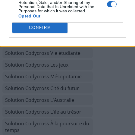
Retention, Sale, and/or Sharing of my
Solution Codycross Un monde de
Personal Data that Is Unrelated with the
fantaisie
Purposes for which it was collected.
Opted Out
Solution Codycross Arts de la Scène
CONFIRM
Solution Codycross Exploration
spatiale
Solution Codycross Vie étudiante
Solution Codycross Les jeux
Solution Codycross Mésopotamie
Solution Codycross Cité du futur
Solution Codycross L'Australie
Solution Codycross L'île au trésor
Solution Codycross À la poursuite du
temps