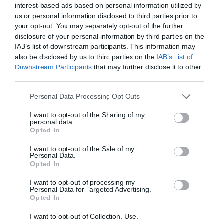
interest-based ads based on personal information utilized by
Solution Codycross Le Monde est
us or personal information disclosed to third parties prior to
petit
your opt-out. You may separately opt-out of the further
disclosure of your personal information by third parties on the
Solution Codycross Voyage en train
IAB’s list of downstream participants. This information may
also be disclosed by us to third parties on the
IAB’s List of
Solution Codycross Musée des
Downstream Participants
that may further disclose it to other
beaux-arts
third parties.
Solution Codycross Parc aquatique
Personal Data Processing Opt Outs
Solution Codycross Visite du Brésil
I want to opt-out of the Sharing of my
personal data.
Solution Codycross Les Années 1980
Opted In
Solution Codycross Spa et bien-être
I want to opt-out of the Sale of my
Personal Data.
Opted In
Solution Codycross Les aventures en
camping
I want to opt-out of processing my
Personal Data for Targeted Advertising.
Solution Codycross Voyage en
Opted In
Espagne
I want to opt-out of Collection, Use,