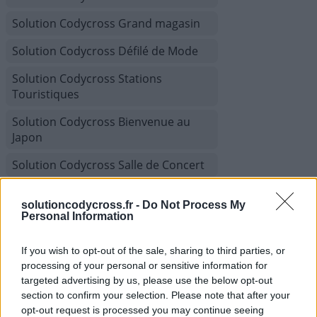
Solution Codycross Grand magasin
Solution Codycross Défilé de Mode
Solution Codycross Stations
Touristiques
Solution Codycross Bienvenue au
Japon
Solution Codycross Salle de Concert
Solution Codycross Chaîne de
solutioncodycross.fr -
Do Not Process My
télévision
Personal Information
Solution Codycross Confort de la
Maison
If you wish to opt-out of the sale, sharing to third parties, or
processing of your personal or sensitive information for
Solution Codycross Croisière
targeted advertising by us, please use the below opt-out
section to confirm your selection. Please note that after your
Solution Codycross Grèce
opt-out request is processed you may continue seeing