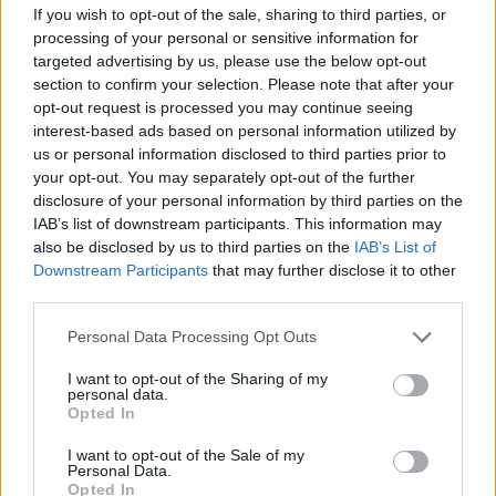
Solution Codycross Cinéma
If you wish to opt-out of the sale, sharing to third parties, or
processing of your personal or sensitive information for
Solution Codycross La Bella Roma
targeted advertising by us, please use the below opt-out
section to confirm your selection. Please note that after your
Solution Codycross Far West
opt-out request is processed you may continue seeing
interest-based ads based on personal information utilized by
Solution Codycross Aéroport
us or personal information disclosed to third parties prior to
your opt-out. You may separately opt-out of the further
Solution Codycross À la ferme
disclosure of your personal information by third parties on the
IAB’s list of downstream participants. This information may
Solution Codycross Londres
also be disclosed by us to third parties on the
IAB’s List of
Downstream Participants
that may further disclose it to other
Solution Codycross Grand magasin
third parties.
Solution Codycross Défilé de Mode
Personal Data Processing Opt Outs
Solution Codycross Stations
I want to opt-out of the Sharing of my
Touristiques
personal data.
Opted In
Solution Codycross Bienvenue au
Japon
I want to opt-out of the Sale of my
Personal Data.
Opted In
Solution Codycross Salle de Concert