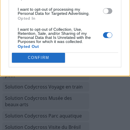
I want to opt-out of processing my
Solution Codycross Chaîne de
Personal Data for Targeted Advertising.
télévision
Opted In
Solution Codycross Confort de la
I want to opt-out of Collection, Use,
Retention, Sale, and/or Sharing of my
Maison
Personal Data that Is Unrelated with the
Purposes for which it was collected.
Solution Codycross Croisière
Opted Out
Solution Codycross Grèce
CONFIRM
Solution Codycross Le Monde est
petit
Solution Codycross Voyage en train
Solution Codycross Musée des
beaux-arts
Solution Codycross Parc aquatique
Solution Codycross Visite du Brésil