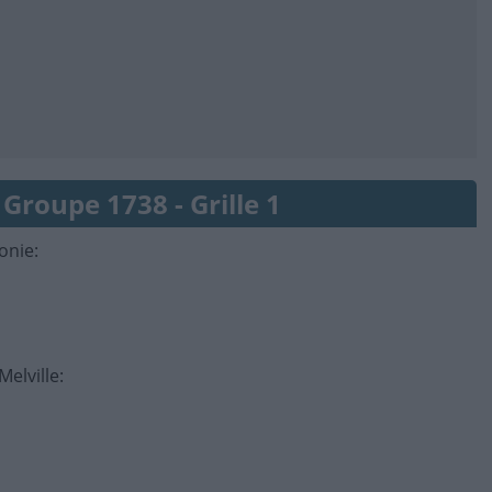
 Groupe 1738 - Grille 1
lonie
:
elville
: