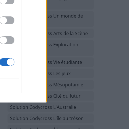
Espagne
Solution Codycross Un monde de
fantaisie
Solution Codycross Arts de la Scène
Solution Codycross Exploration
spatiale
Solution Codycross Vie étudiante
Solution Codycross Les jeux
Solution Codycross Mésopotamie
Solution Codycross Cité du futur
Solution Codycross L'Australie
Solution Codycross L'île au trésor