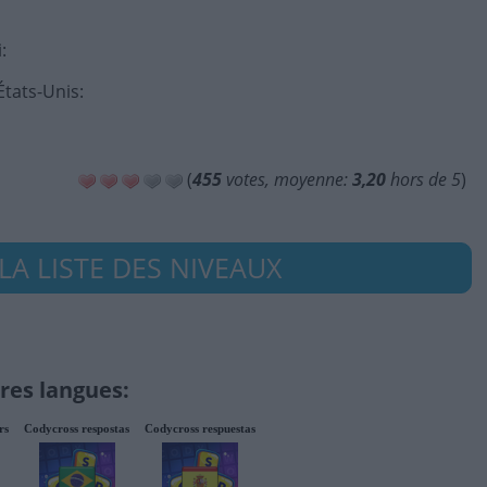
i
:
États-Unis
:
(
455
votes, moyenne:
3,20
hors de 5
)
LA LISTE DES NIVEAUX
res langues:
rs
Codycross respostas
Codycross respuestas