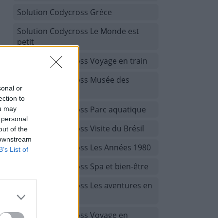
Solution Codycross Grèce
Solution Codycross Le Monde est
petit
Solution Codycross Voyage en train
Solution Codycross Musée des
sonal or
beaux-arts
ection to
Solution Codycross Parc aquatique
ou may
 personal
Solution Codycross Visite du Brésil
out of the
 downstream
Solution Codycross Les Années 1980
B’s List of
Solution Codycross Spa et bien-être
Solution Codycross Les aventures en
camping
Solution Codycross Voyage en