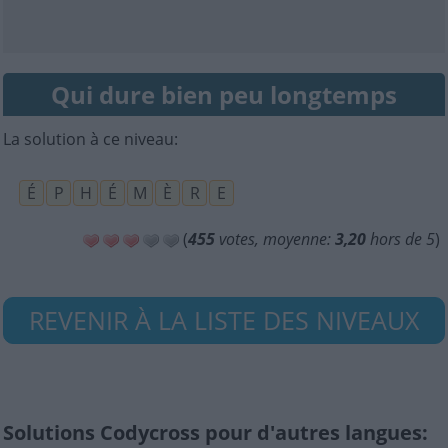
Qui dure bien peu longtemps
La solution à ce niveau:
É
P
H
É
M
È
R
E
(
455
votes, moyenne:
3,20
hors de 5
)
REVENIR À LA LISTE DES NIVEAUX
Solutions Codycross pour d'autres langues: