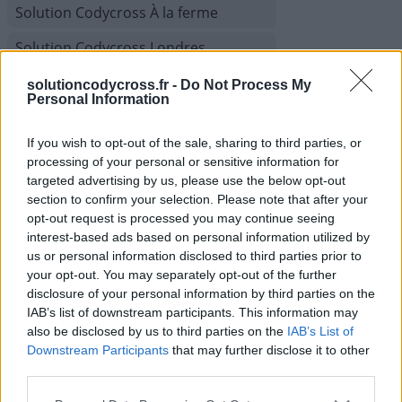
Solution Codycross À la ferme
Solution Codycross Londres
Solution Codycross Grand magasin
solutioncodycross.fr -
Do Not Process My
Personal Information
Solution Codycross Défilé de Mode
If you wish to opt-out of the sale, sharing to third parties, or
Solution Codycross Stations
processing of your personal or sensitive information for
Touristiques
targeted advertising by us, please use the below opt-out
section to confirm your selection. Please note that after your
Solution Codycross Bienvenue au
opt-out request is processed you may continue seeing
Japon
interest-based ads based on personal information utilized by
us or personal information disclosed to third parties prior to
Solution Codycross Salle de Concert
your opt-out. You may separately opt-out of the further
disclosure of your personal information by third parties on the
Solution Codycross Chaîne de
IAB’s list of downstream participants. This information may
télévision
also be disclosed by us to third parties on the
IAB’s List of
Solution Codycross Confort de la
Downstream Participants
that may further disclose it to other
Maison
third parties.