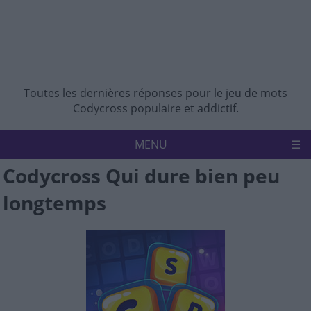
Toutes les dernières réponses pour le jeu de mots
Codycross populaire et addictif.
MENU
Codycross Qui dure bien peu
Accueil
Politique de confidentialité
longtemps
Avertissement
Nous contacter