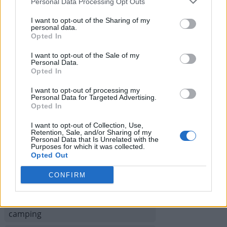
Solution Codycross Croisière
Personal Data Processing Opt Outs
I want to opt-out of the Sharing of my
Solution Codycross Grèce
personal data.
Opted In
Solution Codycross Le Monde est
petit
I want to opt-out of the Sale of my
Personal Data.
Opted In
Solution Codycross Voyage en train
I want to opt-out of processing my
Solution Codycross Musée des
Personal Data for Targeted Advertising.
beaux-arts
Opted In
Solution Codycross Parc aquatique
I want to opt-out of Collection, Use,
Retention, Sale, and/or Sharing of my
Personal Data that Is Unrelated with the
Solution Codycross Visite du Brésil
Purposes for which it was collected.
Opted Out
Solution Codycross Les Années 1980
CONFIRM
Solution Codycross Spa et bien-être
Solution Codycross Les aventures en
camping