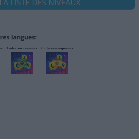
LA LISTE DES NIVEAUX
res langues:
rs
Codycross respostas
Codycross respuestas