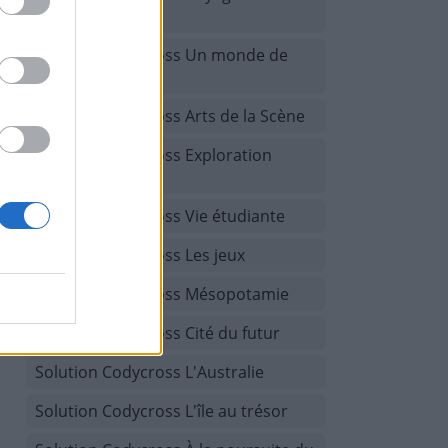
Espagne
Solution Codycross Un monde de
fantaisie
Solution Codycross Arts de la Scène
Solution Codycross Exploration
spatiale
Solution Codycross Vie étudiante
Solution Codycross Les jeux
Solution Codycross Mésopotamie
Solution Codycross Cité du futur
Solution Codycross L'Australie
Solution Codycross L'île au trésor