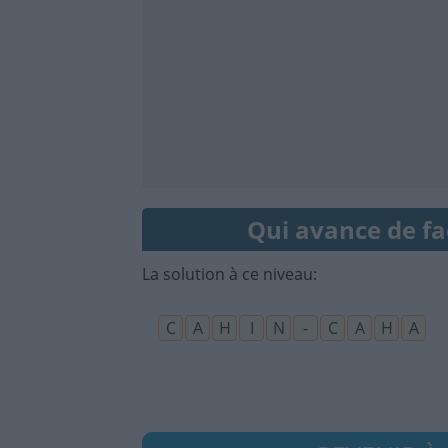
Qui avance de fa
La solution à ce niveau:
C
A
H
I
N
-
C
A
H
A