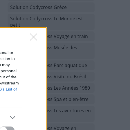
Solution Codycross Grèce
Solution Codycross Le Monde est
petit
Solution Codycross Voyage en train
Solution Codycross Musée des
sonal or
beaux-arts
ection to
Solution Codycross Parc aquatique
ou may
 personal
Solution Codycross Visite du Brésil
out of the
 downstream
Solution Codycross Les Années 1980
B’s List of
Solution Codycross Spa et bien-être
Solution Codycross Les aventures en
camping
Solution Codycross Voyage en